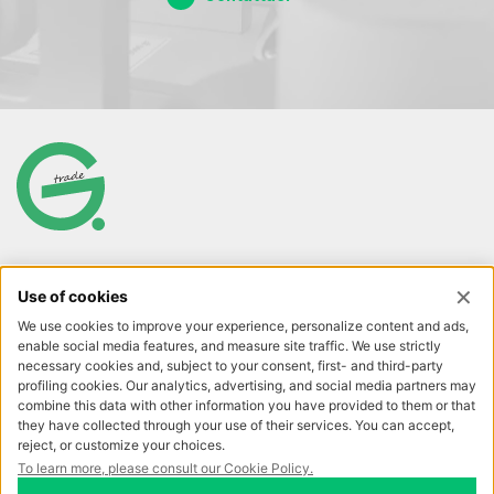
Grassi Trade S.r.l.
Privacy policy
Cookie policy
Sede legale:
via Trieste, 5
P.I. 03669620134
22063 Cantù (CO) – Italy
REA CO-326850
Cap. soc. € 30.000 i.v.
Tel.:
+39 339 8820118
Unipersonale
E-mail:
info@grassitrade.com
SEGUICI